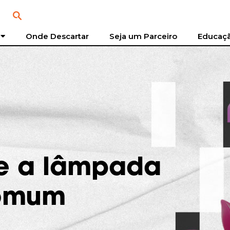
Onde Descartar
Seja um Parceiro
Educaçã
e a lâmpada
comum