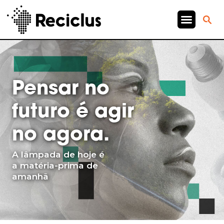
Pensar no
futuro é agir
no agora.
A lâmpada de hoje é
a matéria-prima de
amanhã