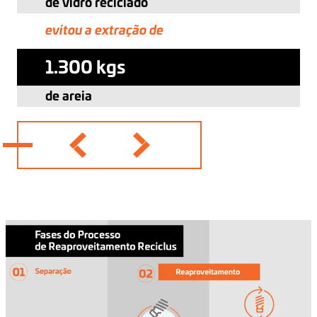
de vidro reciclado
de plástico reciclado
de alumínio reciclado
evitou a extração de
evitou a extração de
evitou a extração de
1.300 kgs
0,01 kgs
5.000 kgs
de areia
de petróleo
de bauxita