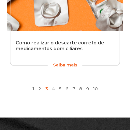
Como realizar o descarte correto de
medicamentos domiciliares
Você
Saiba mais
1
2
3
4
5
6
7
8
9
10