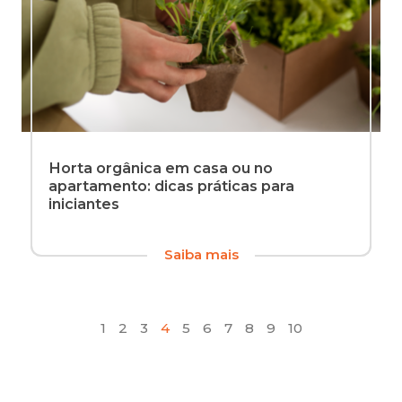
Horta orgânica em casa ou no
apartamento: dicas práticas para
iniciantes
Já
Saiba mais
1
2
3
4
5
6
7
8
9
10