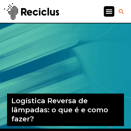
Logística Reversa de
lâmpadas: o que é e como
fazer?